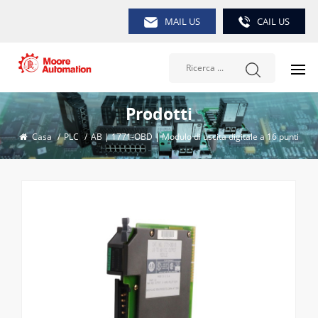
MAIL US
CAIL US
Prodotti
Casa
/
PLC
/
AB | 1771-OBD | Modulo di uscita digitale a 16 punti