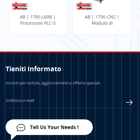
AB | 1785-L60B |
AB | 1756-CN2 |
Processore PLC-5
Modulo di
comunicazione
ControlLogix
Tieniti Informato
PER SAPERNE DI
PER SAPERNE DI
Iscriviti per notizie, aggiornamenti e offerte speciali.
PIÙ
PIÙ
Tell Us Your Needs !