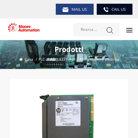
MAIL US
CAIL US
Prodotti
Casa
/
PLC
/
AB | 1771-P4R | Alimentazione elettrica