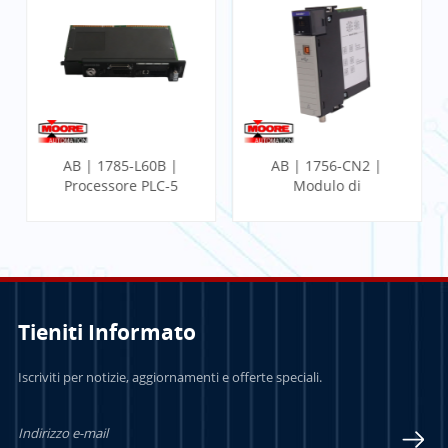
AB | 1785-L60B |
AB | 1756-CN2 |
Processore PLC-5
Modulo di
comunicazione
ControlLogix
Tieniti Informato
PER SAPERNE DI
PER SAPERNE DI
Iscriviti per notizie, aggiornamenti e offerte speciali.
PIÙ
PIÙ