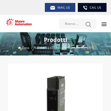
MAIL US
CAIL US
Prodotti
Casa
/
PLC
/
AB | 1772-LS | Processore PLC-2/05