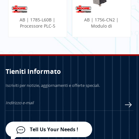
AB | 1785-L60B |
AB | 1756-CN2 |
Processore PLC-5
Modulo di
comunicazione
ControlLogix
Tieniti Informato
PER SAPERNE DI
PER SAPERNE DI
Iscriviti per notizie, aggiornamenti e offerte speciali.
PIÙ
PIÙ
Tell Us Your Needs !