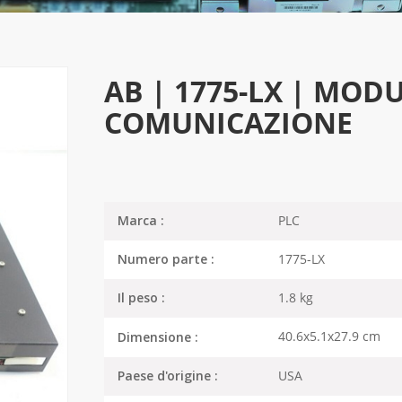
AB | 1775-LX | MOD
COMUNICAZIONE
PLC
Marca :
1775-LX
Numero parte :
1.8 kg
Il peso :
40.6x5.1x27.9 cm
Dimensione :
USA
Paese d'origine :