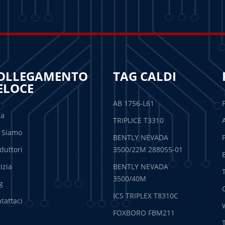
OLLEGAMENTO
TAG CALDI
ELOCE
AB 1756-L61
sa
TRIPLICE T3310
 Siamo
BENTLY NEVADA
duttori
3500/22M 288055-01
izia
BENTLY NEVADA
3500/40M
g
ICS TRIPLEX T8310C
tattaci
FOXBORO FBM211