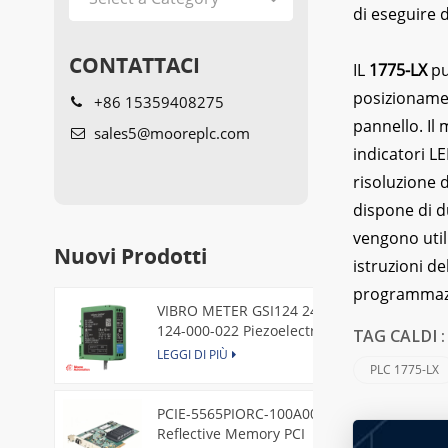
di eseguire d
CONTATTACI
IL
1775-LX
pu
posizionamen
+86 15359408275
pannello. Il
sales5@mooreplc.com
indicatori L
risoluzione 
dispone di du
vengono util
Nuovi Prodotti
istruzioni d
programmazio
VIBRO METER GSI124 244-
124-000-022 Piezoelectric
TAG CALDI 
Pressure Transducer
LEGGI DI PIÙ
PLC 1775-LX
PCIE-5565PIORC-100A00
Reflective Memory PCI