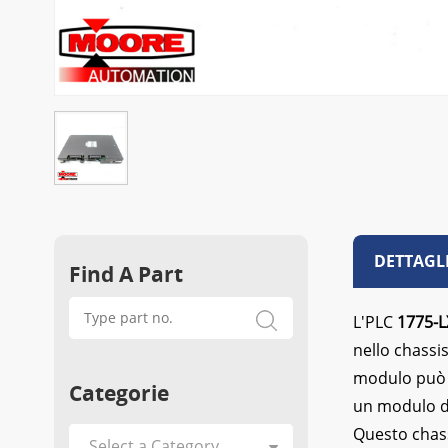
DETTAGL
Find A Part
L'PLC
1775-L
nello chassi
modulo può f
Categorie
un modulo di
Questo chass