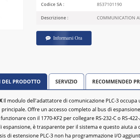
8537101190
Codice SA :
COMMUNICATION A
Descrizione :
Informarsi Ora
I DEL PRODOTTO
SERVIZIO
RECOMMENDED P
X
Il modulo dell'adattatore di comunicazione PLC-3 occupa u
s principale. Offre un accesso completo al bus di espansione
unzionare con il 1770-KF2 per collegare RS-232-C o RS-422-A i
 espansione, è trasparente per il sistema e questo aiuta a ott
is di estensione PLC-3 non ha programmazione I/O aggiunti