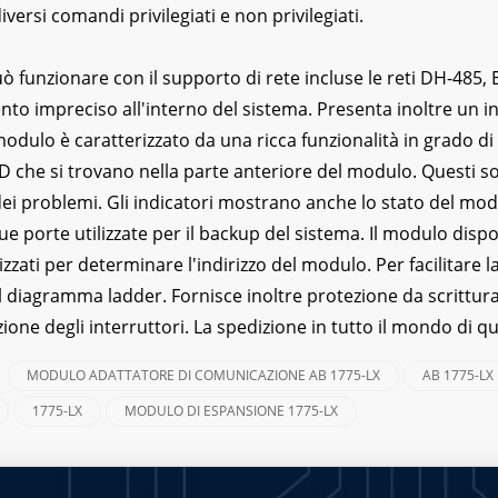
iversi comandi privilegiati e non privilegiati.
ò funzionare con il supporto di rete incluse le reti DH-485, 
to impreciso all'interno del sistema. Presenta inoltre un i
 modulo è caratterizzato da una ricca funzionalità in grado 
ED che si trovano nella parte anteriore del modulo. Questi so
dei problemi. Gli indicatori mostrano anche lo stato del m
e porte utilizzate per il backup del sistema. Il modulo dispo
izzati per determinare l'indirizzo del modulo. Per facilitare
el diagramma ladder. Fornisce inoltre protezione da scrittura
ne degli interruttori. La spedizione in tutto il mondo di q
MODULO ADATTATORE DI COMUNICAZIONE AB 1775-LX
AB 1775-LX
:
1775-LX
MODULO DI ESPANSIONE 1775-LX