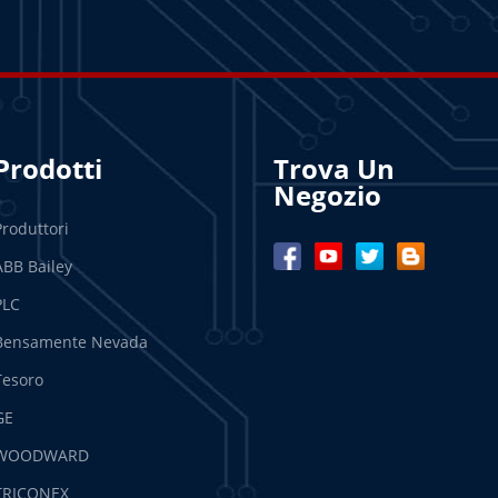
Prodotti
Trova Un
Negozio
Produttori
ABB Bailey
PLC
Bensamente Nevada
Tesoro
GE
WOODWARD
TRICONEX