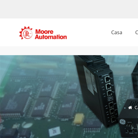
Casa
C
C