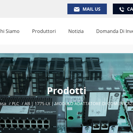
MAIL US
CA
hi Siamo
Produttori
Notizia
Domanda Di Inv
Prodotti
asa
/
PLC
/
AB | 1775-LX | MODULO ADATTATORE DI COMUNICAZ