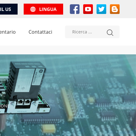
IL US
LINGUA
entario
Contattaci
IONE