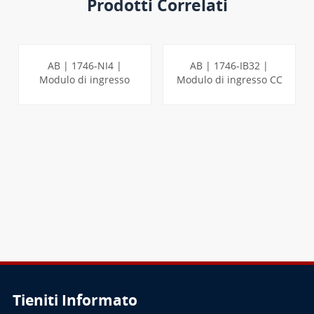
Prodotti Correlati
AB | 1746-NI4 |
AB | 1746-IB32 |
Modulo di ingresso
Modulo di ingresso CC
analogico a 4 punti
a 32 punti SLC
SLC
PER SAPERNE DI
PER SAPERNE DI
PIÙ
PIÙ
Tieniti Informato