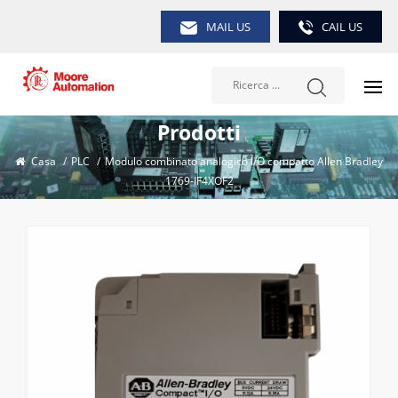
MAIL US
CAIL US
Prodotti
Casa
/
PLC
/
Modulo combinato analogico I/O compatto Allen Bradley
1769-IF4XOF2