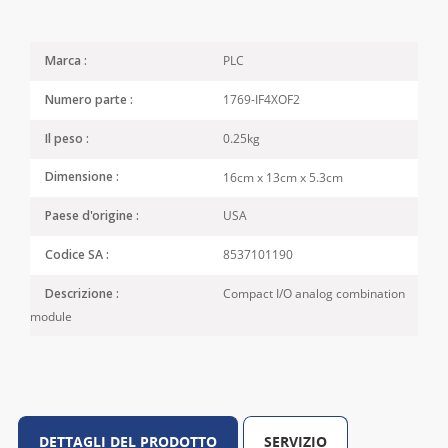
PLC
Marca :
1769-IF4XOF2
Numero parte :
0.25kg
Il peso :
16cm x 13cm x 5.3cm
Dimensione :
USA
Paese d'origine :
8537101190
Codice SA :
Compact I/O analog combination
Descrizione :
module
DETTAGLI DEL PRODOTTO
SERVIZIO