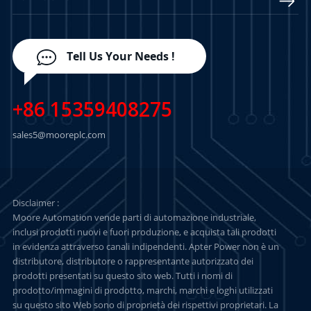
Tell Us Your Needs !
+86 15359408275
sales5@mooreplc.com
Disclaimer :
Moore Automation vende parti di automazione industriale,
inclusi prodotti nuovi e fuori produzione, e acquista tali prodotti
in evidenza attraverso canali indipendenti. Apter Power non è un
distributore, distributore o rappresentante autorizzato dei
prodotti presentati su questo sito web. Tutti i nomi di
prodotto/immagini di prodotto, marchi, marchi e loghi utilizzati
su questo sito Web sono di proprietà dei rispettivi proprietari. La