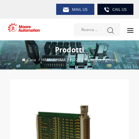
MAIL US
CAIL US
Prodotti
Casa
/
HIMA
/
HIMA | F3221 | Modulo di ingresso