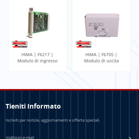
HIMA | F6217 |
HIMA | F6705 |
Modulo di ingresso
Modulo di uscita
analogico
analogico a 2 vie
Tieniti Informato
PER SAPERNE DI
PER SAPERNE DI
Iscriviti per notizie, aggiornamenti e offerte speciali.
PIÙ
PIÙ