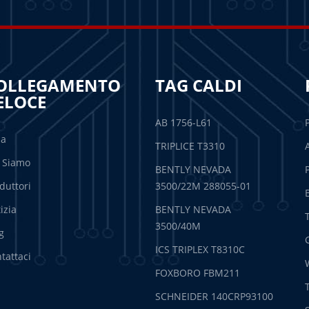
OLLEGAMENTO
TAG CALDI
ELOCE
AB 1756-L61
sa
TRIPLICE T3310
 Siamo
BENTLY NEVADA
duttori
3500/22M 288055-01
izia
BENTLY NEVADA
3500/40M
g
ICS TRIPLEX T8310C
tattaci
FOXBORO FBM211
SCHNEIDER 140CRP93100