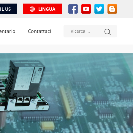
IL US
LINGUA
entario
Contattaci
e