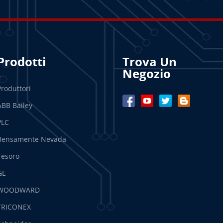
Prodotti
Trova Un
Negozio
Produttori
ABB Bailey
PLC
Bensamente Nevada
Tesoro
GE
WOODWARD
TRICONEX