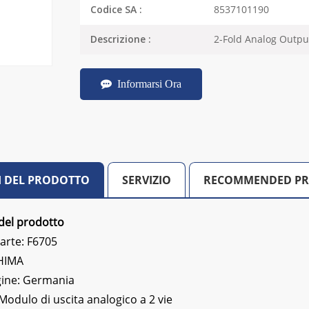
8537101190
Codice SA :
2-Fold Analog Outp
Descrizione :
Informarsi Ora
I DEL PRODOTTO
SERVIZIO
RECOMMENDED P
del prodotto
arte: F6705
HIMA
gine: Germania
Modulo di uscita analogico a 2 vie