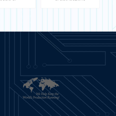
imentazione a 4
canali
SAPERNE DI
PER SAPERNE DI
PIÙ
PIÙ