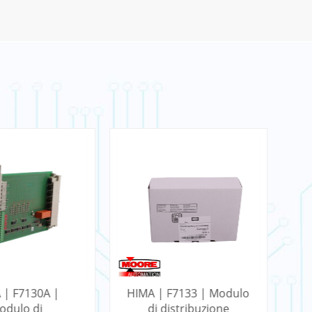
F7133 | Modulo
HIMA | F8641 | Modulo
HI
istribuzione
CPU