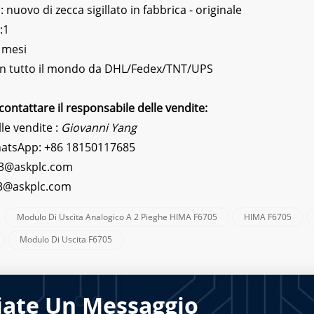
nuovo di zecca sigillato in fabbrica - originale
:1
 mesi
 In tutto il mondo da DHL/Fedex/TNT/UPS
contattare il responsabile delle vendite:
le vendite :
Giovanni Yang
hatsApp:
+86 18150117685
3@askplc.com
s3@askplc.com
Modulo Di Uscita Analogico A 2 Pieghe HIMA F6705
HIMA F6705
:
Modulo Di Uscita F6705
iate Un Messaggio