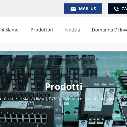
MAIL US
CA
hi Siamo
Produttori
Notizia
Domanda Di Inv
Prodotti
Casa
/
HIMA
/
HIMA | F6705 | Modulo di uscita analogico a 2 vi