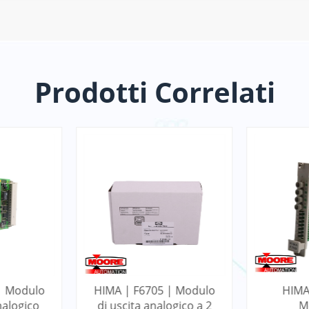
Prodotti Correlati
| Modulo
HIMA | F7130A |
HIMA | 
ogico a 2
Modulo di
di d