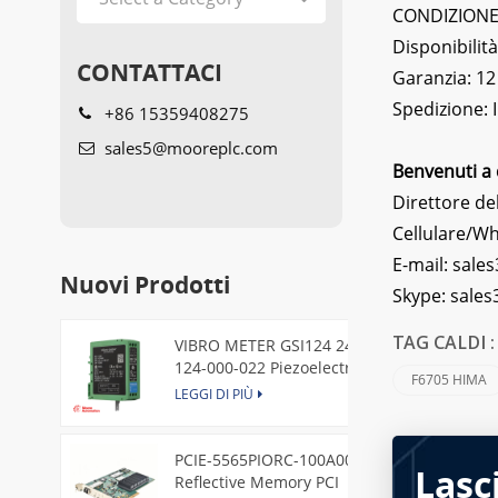
CONDIZIONE: 
Disponibilità
CONTATTACI
Garanzia: 12
Spedizione:
+86 15359408275
sales5@mooreplc.com
Benvenuti a 
Direttore del
Cellulare/W
E-mail:
sales
Nuovi Prodotti
Skype:
sale
VIBRO METER GSI124 244-
TAG CALDI 
124-000-022 Piezoelectric
F6705 HIMA
Pressure Transducer
LEGGI DI PIÙ
PCIE-5565PIORC-100A00
Lasc
Reflective Memory PCI