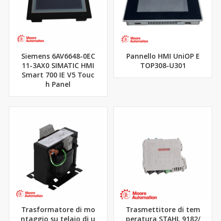
Siemens 6AV6648-0EC
Pannello HMI UniOP E
11-3AX0 SIMATIC HMI
TOP308-U301
Smart 700 IE V5 Touc
h Panel
Trasformatore di mo
Trasmettitore di tem
ntaggio su telaio di u
peratura STAHL 9182/