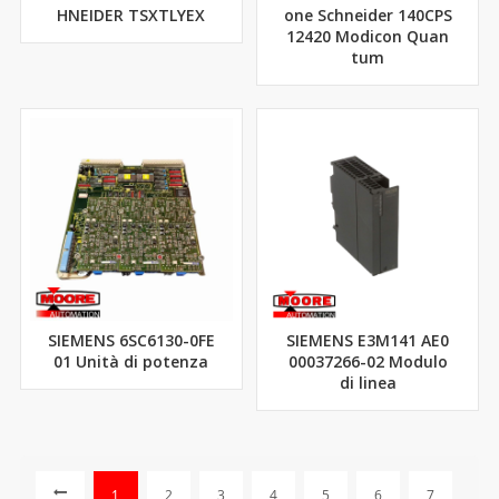
HNEIDER TSXTLYEX
one Schneider 140CPS
12420 Modicon Quan
tum
SIEMENS 6SC6130-0FE
SIEMENS E3M141 AE0
01 Unità di potenza
00037266-02 Modulo
di linea
1
2
3
4
5
6
7