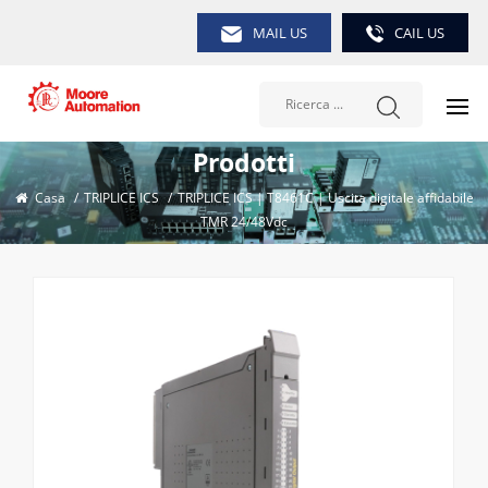
MAIL US
CAIL US
Prodotti
Casa
/
TRIPLICE ICS
/
TRIPLICE ICS | T8461C | Uscita digitale affidabile
TMR 24/48Vdc