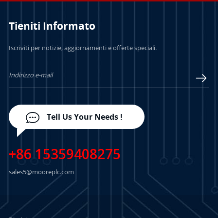
Tieniti Informato
PER SAPERNE DI
PER SAPERNE DI
Iscriviti per notizie, aggiornamenti e offerte speciali.
PIÙ
PIÙ
Tell Us Your Needs !
+86 15359408275
sales5@mooreplc.com