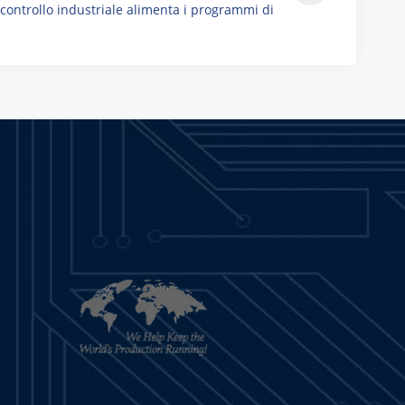
controllo industriale alimenta i programmi di
formazione