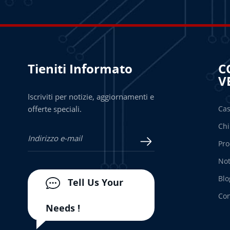
Tieniti Informato
C
V
Iscriviti per notizie, aggiornamenti e
offerte speciali.
Ca
Chi
Pro
Not
Blo
Tell Us Your
Con
Needs !