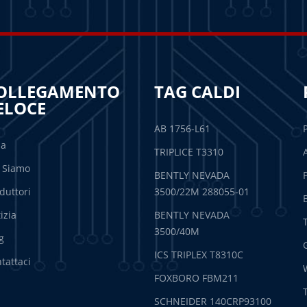
OLLEGAMENTO
TAG CALDI
ELOCE
AB 1756-L61
sa
TRIPLICE T3310
 Siamo
BENTLY NEVADA
duttori
3500/22M 288055-01
izia
BENTLY NEVADA
3500/40M
g
ICS TRIPLEX T8310C
tattaci
FOXBORO FBM211
SCHNEIDER 140CRP93100