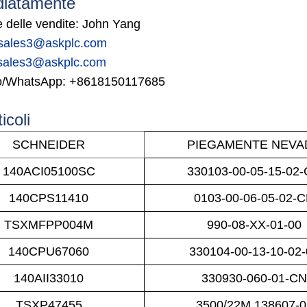
iatamente
e delle vendite: John Yang
sales3@askplc.com
sales3@askplc.com
o/WhatsApp:
+8618150117685
icoli
SCHNEIDER
PIEGAMENTE NEVA
140ACI05100SC
330103-00-05-15-02
140CPS11410
0103-00-06-05-02-
TSXMFPP004M
990-08-XX-01-00
140CPU67060
330104-00-13-10-02
140AII33010
330930-060-01-C
TSXP47455
3500/22M 138607-0