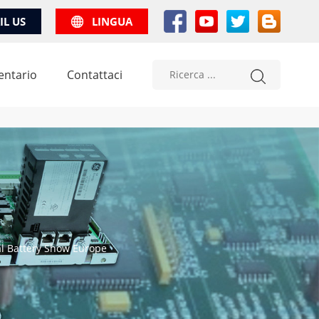
IL US
LINGUA
entario
Contattaci
 al Battery Show Europe