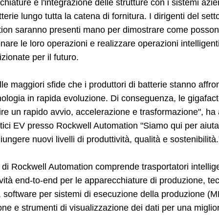
hiature e l'integrazione delle strutture con i sistemi azien
tterie lungo tutta la catena di fornitura. I dirigenti del set
ion saranno presenti mano per dimostrare come possono ai
onare le loro operazioni e realizzare operazioni intelligent
zionate per il futuro.
le maggiori sfide che i produttori di batterie stanno aff
cnologia in rapida evoluzione. Di conseguenza, le gigafa
re un rapido avvio, accelerazione e trasformazione", ha
ci EV presso Rockwell Automation "Siamo qui per aiutare 
iungere nuovi livelli di produttività, qualità e sostenibilità.
a di Rockwell Automation comprende trasportatori intelligen
vità end-to-end per le apparecchiature di produzione, tecn
, software per sistemi di esecuzione della produzione (M
ne e strumenti di visualizzazione dei dati per una miglio