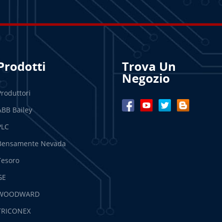
Prodotti
Trova Un
Negozio
Produttori
ABB Bailey
PLC
Bensamente Nevada
Tesoro
GE
WOODWARD
TRICONEX