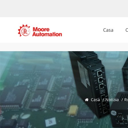
Casa
C
Casa
/
Notizia
/
R