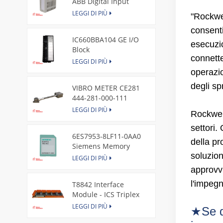
ABB Digital Input
Module
LEGGI DI PIÙ
"Rockwe
consenti
IC660BBA104 GE I/O
esecuzi
Block
connette
LEGGI DI PIÙ
operazio
degli sp
VIBRO METER CE281
444-281-000-111
Piezoelectric Pressure
LEGGI DI PIÙ
Rockwell
Transducer
settori.
6ES7953-8LF11-0AA0
della pr
Siemens Memory
soluzion
Card
LEGGI DI PIÙ
approvvi
l'impegn
T8842 Interface
Module - ICS Triplex
LEGGI DI PIÙ
★Se de