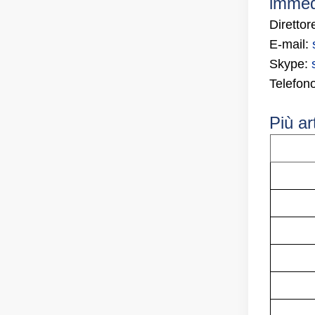
immed
Direttor
E-mail:
Skype:
Telefon
Più art