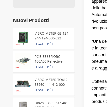
apparecc
delle ba
Automat
Nuovi Prodotti
rivoluzi
ben posi
VIBRO METER GSI124
244-124-000-022
"Una del
Piezoelectric Pressure
LEGGI DI PIÙ
Transducer
e la te
consenti
PCIE-5565PIORC-
100A00 Reflective
pneumati
Memory PCI Express
LEGGI DI PIÙ
e a ragg
Node Card /GE
VIBRO METER TQ412
L'offert
S3960 111-412-000-
connetti
013 Reverse Mount
LEGGI DI PIÙ
impianti
produzio
DI828 3BSE069054R1