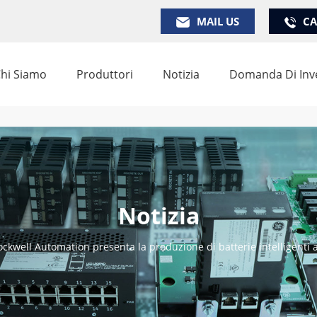
MAIL US
CA
hi Siamo
Produttori
Notizia
Domanda Di Inv
Notizia
ockwell Automation presenta la produzione di batterie intelligenti