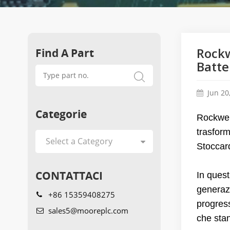
Find A Part
Rockw
Batte
Jun 20
Categorie
Rockwell
trasform
Stoccar
CONTATTACI
In quest
generazi
+86 15359408275
progress
sales5@mooreplc.com
che sta