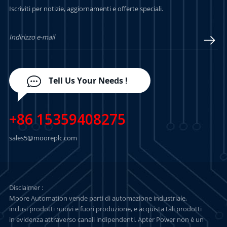
Iscriviti per notizie, aggiornamenti e offerte speciali.
PIÙ
PIÙ
Tell Us Your Needs !
+86 15359408275
sales5@mooreplc.com
Disclaimer :
Moore Automation vende parti di automazione industriale,
inclusi prodotti nuovi e fuori produzione, e acquista tali prodotti
in evidenza attraverso canali indipendenti. Apter Power non è un