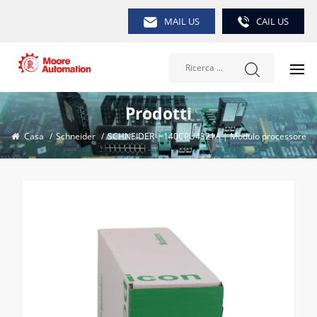
MAIL US
CAIL US
Prodotti
Casa
/
Schneider
/
SCHNEIDER | 140CPU4321A | Modulo processore