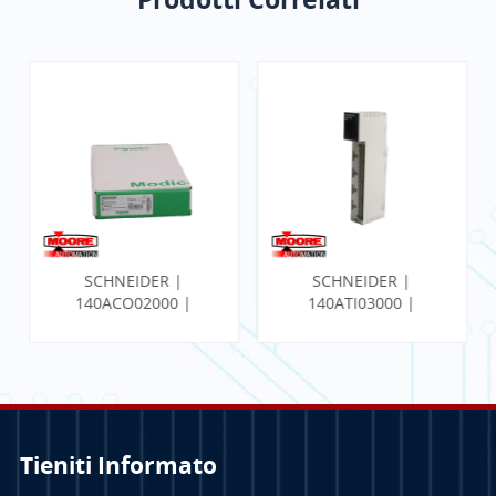
SCHNEIDER |
SCHNEIDER |
140ACO02000 |
140ATI03000 |
MODULO DI USCITA
Modulo analogico
ANALOGICA
Tieniti Informato
PER SAPERNE DI
PER SAPERNE DI