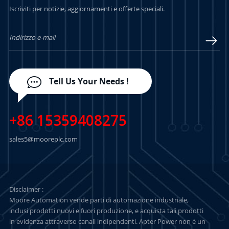
Iscriviti per notizie, aggiornamenti e offerte speciali.
PIÙ
PIÙ
Tell Us Your Needs !
+86 15359408275
sales5@mooreplc.com
Disclaimer :
Moore Automation vende parti di automazione industriale,
inclusi prodotti nuovi e fuori produzione, e acquista tali prodotti
in evidenza attraverso canali indipendenti. Apter Power non è un