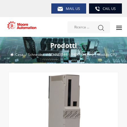
MAIL US
CAIL US
Prodotti
Casa
/
Schneider
/
SCHNEIDER | 140CPU43412 | Modulo CPU