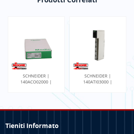
SCHNEIDER |
SCHNEIDER |
140ACO02000 |
140ATI03000 |
MODULO DI USCITA
Modulo analogico
ANALOGICA
Tieniti Informato
PER SAPERNE DI
PER SAPERNE DI