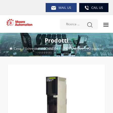
MAIL US
CAIL US
Prodotti
Casa
/
Schneider
/
SCHNEIDER | 140CRA21220 | I/O quantico