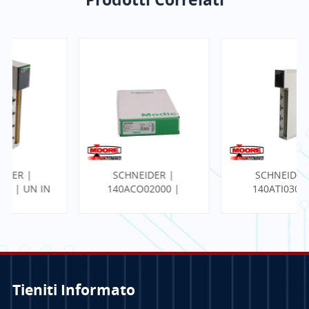
SCHNEIDER |
SCHNEIDER |
140ACO02000 |
140ATI03000 |
MODULO DI USCITA
Modulo analogico
ANALOGICA
Tieniti Informato
PER SAPERNE DI
PER SAPERNE DI