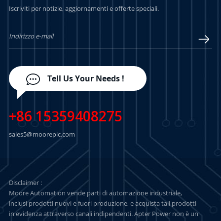
Iscriviti per notizie, aggiornamenti e offerte speciali.
PIÙ
PIÙ
Tell Us Your Needs !
+86 15359408275
sales5@mooreplc.com
Disclaimer :
Moore Automation vende parti di automazione industriale,
inclusi prodotti nuovi e fuori produzione, e acquista tali prodotti
in evidenza attraverso canali indipendenti. Apter Power non è un