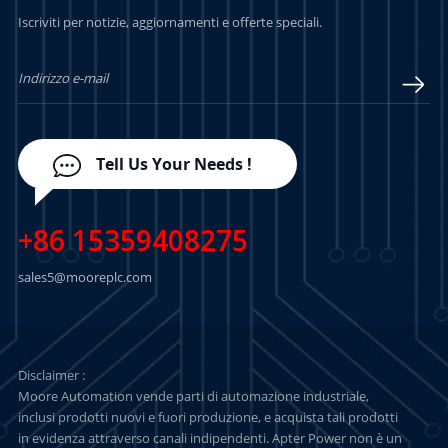
PER SAPERNE DI
PER SAPERNE DI
Iscriviti per notizie, aggiornamenti e offerte speciali.
PIÙ
PIÙ
Tell Us Your Needs !
+86 15359408275
sales5@mooreplc.com
Disclaimer :
Moore Automation vende parti di automazione industriale,
inclusi prodotti nuovi e fuori produzione, e acquista tali prodotti
in evidenza attraverso canali indipendenti. Apter Power non è un