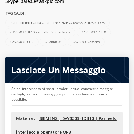
Skype:
sales3@askplc.com
TAG CALDI :
Pannello Interfaccia Operatore SIEMENS 6AV3503-1DB10 OP3
6AV3503-1DB10 Pannello Di Interfaccia
6AV3503-1DB10
6AV35031DB10
6 Fakhk 03
6AV3503 Siemens
Lasciate Un Messaggio
Se sei interessato ai nostri prodotti e vuoi conoscere maggiori
dettagli, lascia un messaggio qui, ti risponderemo il prima
possibile.
Materia :
SIEMENS | 6AV3503-1DB10 | Pannello
interfaccia operatore OP3