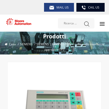
MAIL US
CAIL US
Prodotti
Casa
/
SIEMENS
/
SIEMENS | 6AV3503-1DB10 | Pannello interfaccia
operatore OP3