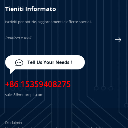
Tieniti Informato
PER SAPERNE DI
PER SAPERNE DI
Iscriviti per notizie, aggiornamenti e offerte speciali.
PIÙ
PIÙ
Tell Us Your Needs !
+86 15359408275
sales5@mooreplc.com
Disclaimer :