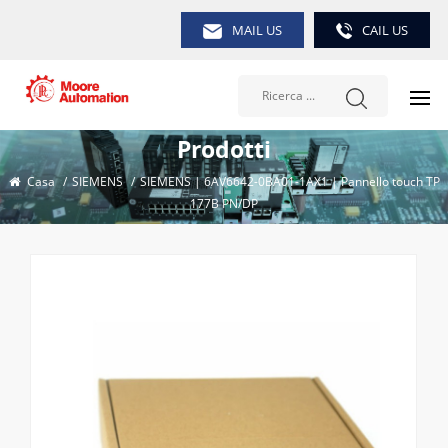
MAIL US
CAIL US
Prodotti
Casa
/
SIEMENS
/
SIEMENS | 6AV6642-0BA01-1AX1 | Pannello touch TP
177B PN/DP