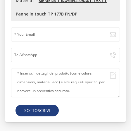
Materia :
SIEMENS | 6AV6642-0BA01-1AX1 |
Pannello touch TP 177B PN/DP
SOTTOSCRIVI