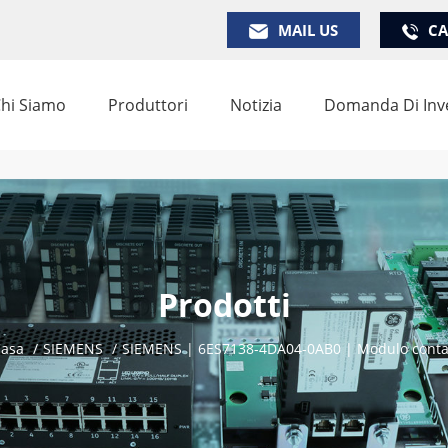
MAIL US
CA
hi Siamo
Produttori
Notizia
Domanda Di Inv
Prodotti
asa
/
SIEMENS
/
SIEMENS | 6ES7138-4DA04-0AB0 | Modulo conta