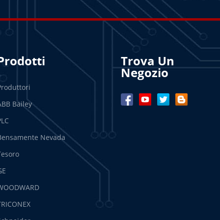
Prodotti
Trova Un
Negozio
Produttori
ABB Bailey
PLC
Bensamente Nevada
Tesoro
GE
WOODWARD
TRICONEX