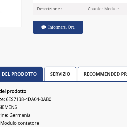
Counter Module
Descrizione :
Informarsi Ora
I DEL PRODOTTO
SERVIZIO
RECOMMENDED P
del prodotto
te: 6ES7138-4DA04-0AB0
:SIEMENS
gine: Germania
:
Modulo contatore