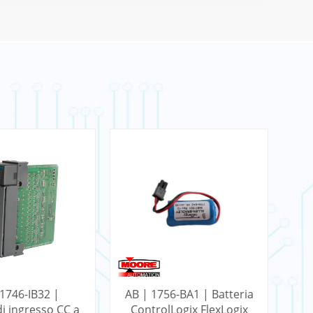
 1746-IB32 |
AB | 1756-BA1 | Batteria
i ingresso CC a
ControlLogix FlexLogix
Co