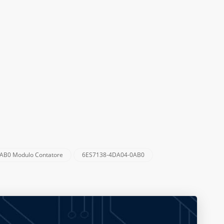
AB0 Modulo Contatore
6ES7138-4DA04-0AB0