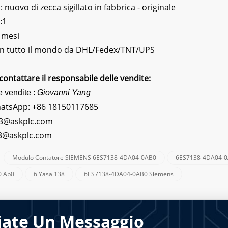
nuovo di zecca sigillato in fabbrica - originale
:1
 mesi
 In tutto il mondo da DHL/Fedex/TNT/UPS
contattare il responsabile delle vendite:
e vendite :
Giovanni Yang
hatsApp:
+86 18150117685
3@askplc.com
s3@askplc.com
Modulo Contatore SIEMENS 6ES7138-4DA04-0AB0
6ES7138-4DA04-0
:
0 Ab0
6 Yasa 138
6ES7138-4DA04-0AB0 Siemens
iate Un Messaggio