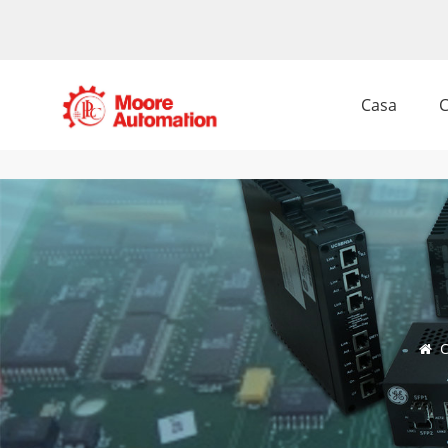
Casa
C
C