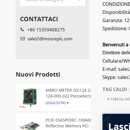
CONDIZIONE: 
Disponibilità
CONTATTACI
Garanzia: 12
Spedizione:
+86 15359408275
sales5@mooreplc.com
Benvenuti a 
Direttore dell
Cellulare/W
E-mail:
sales
Nuovi Prodotti
Skype:
sale
VIBRO METER GSI124 244-
TAG CALDI 
124-000-022 Piezoelectric
6 1384 Da 04
Pressure Transducer
LEGGI DI PIÙ
PCIE-5565PIORC-100A00
Lasc
Reflective Memory PCI