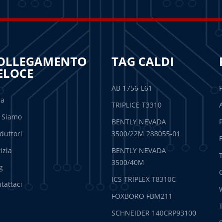
OLLEGAMENTO
TAG CALDI
ELOCE
AB 1756-L61
sa
TRIPLICE T3310
 Siamo
BENTLY NEVADA
duttori
3500/22M 288055-01
izia
BENTLY NEVADA
3500/40M
g
ICS TRIPLEX T8310C
tattaci
FOXBORO FBM211
SCHNEIDER 140CRP93100