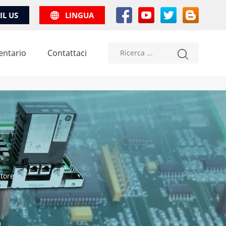
IL US
LINGUA
entario
Contattaci
tore