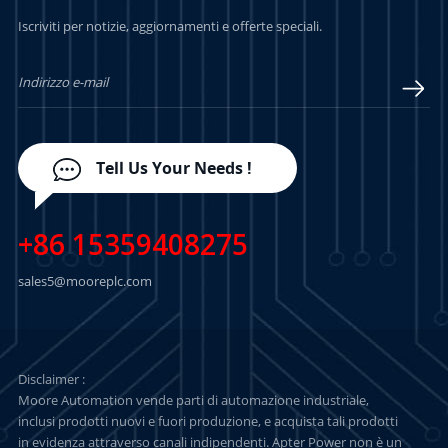
PER SAPERNE DI
PER SAPERNE DI
Iscriviti per notizie, aggiornamenti e offerte speciali.
PIÙ
PIÙ
Tell Us Your Needs !
+86 15359408275
sales5@mooreplc.com
Disclaimer :
Moore Automation vende parti di automazione industriale,
inclusi prodotti nuovi e fuori produzione, e acquista tali prodotti
in evidenza attraverso canali indipendenti. Apter Power non è un