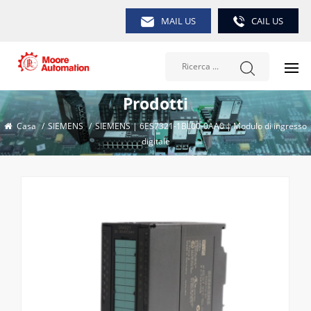
MAIL US
CAIL US
Prodotti
Casa
/
SIEMENS
/
SIEMENS | 6ES7321-1BL00-0AA0 | Modulo di ingresso
digitale