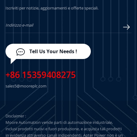
PER SAPERNE DI
PER SAPERNE DI
Iscriviti per notizie, aggiornamenti e offerte speciali.
PIÙ
PIÙ
Tell Us Your Needs !
+86 15359408275
sales5@mooreplc.com
Disclaimer :
Moore Automation vende parti di automazione industriale,
inclusi prodotti nuovi e fuori produzione, e acquista tali prodotti
in evidenza attraverso canali indipendenti. Apter Power non è un