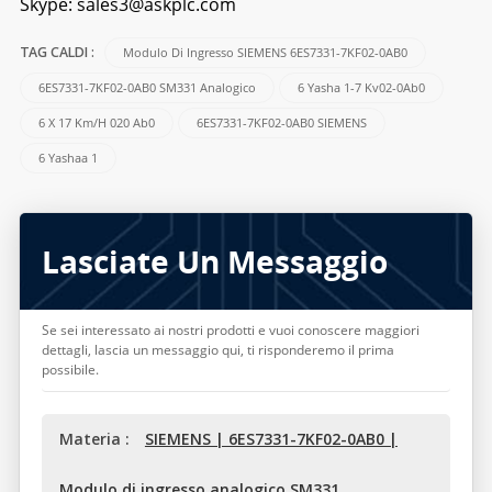
Skype:
sales3@askplc.com
Modulo Di Ingresso SIEMENS 6ES7331-7KF02-0AB0
TAG CALDI :
6ES7331-7KF02-0AB0 SM331 Analogico
6 Yasha 1-7 Kv02-0Ab0
6 X 17 Km/h 020 Ab0
6ES7331-7KF02-0AB0 SIEMENS
6 Yashaa 1
Lasciate Un Messaggio
Se sei interessato ai nostri prodotti e vuoi conoscere maggiori
dettagli, lascia un messaggio qui, ti risponderemo il prima
possibile.
Materia :
SIEMENS | 6ES7331-7KF02-0AB0 |
Modulo di ingresso analogico SM331