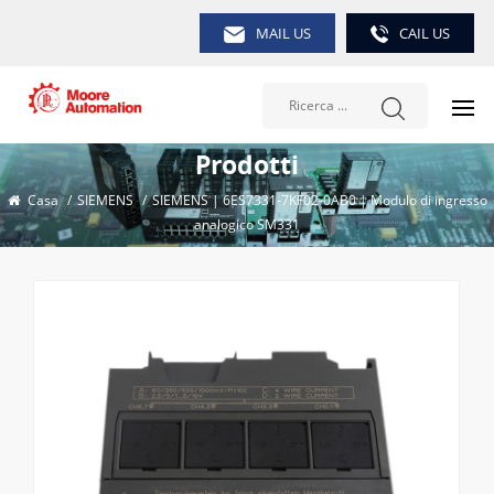
MAIL US
CAIL US
Prodotti
Casa
/
SIEMENS
/
SIEMENS | 6ES7331-7KF02-0AB0 | Modulo di ingresso
analogico SM331