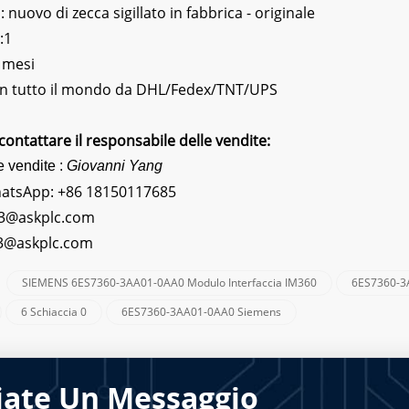
nuovo di zecca sigillato in fabbrica - originale
:1
 mesi
 In tutto il mondo da DHL/Fedex/TNT/UPS
contattare il responsabile delle vendite:
e vendite :
Giovanni Yang
hatsApp:
+86 18150117685
3@askplc.com
s3@askplc.com
SIEMENS 6ES7360-3AA01-0AA0 Modulo Interfaccia IM360
6ES7360-3A
:
6 Schiaccia 0
6ES7360-3AA01-0AA0 Siemens
iate Un Messaggio