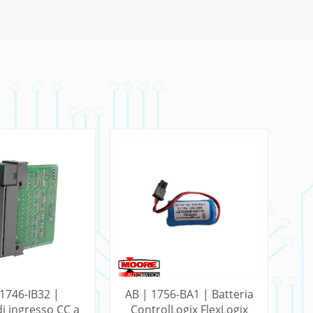
 1746-IB32 |
AB | 1756-BA1 | Batteria
i ingresso CC a
ControlLogix FlexLogix
Co