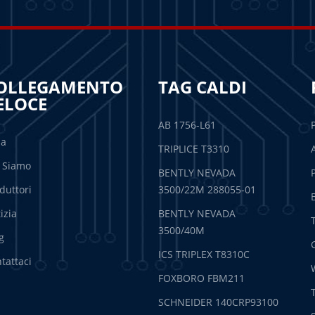
OLLEGAMENTO
TAG CALDI
ELOCE
AB 1756-L61
sa
TRIPLICE T3310
 Siamo
BENTLY NEVADA
duttori
3500/22M 288055-01
izia
BENTLY NEVADA
3500/40M
g
ICS TRIPLEX T8310C
tattaci
FOXBORO FBM211
SCHNEIDER 140CRP93100