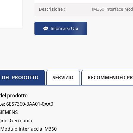
IM360 Interface Mod
Descrizione :
Informarsi Ora
I DEL PRODOTTO
SERVIZIO
RECOMMENDED P
del prodotto
e: 6ES7360-3AA01-0AA0
:SIEMENS
gine: Germania
:
Modulo interfaccia IM360