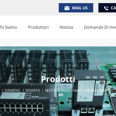
MAIL US
CA
hi Siamo
Produttori
Notizia
Domanda Di Inv
Prodotti
/
SIEMENS
/
SIEMENS | 6ES7360-3AA01-0AA0 | Modulo interfacc