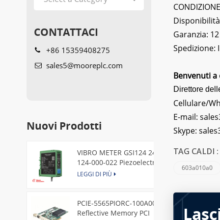
CONDIZIONE: 
Disponibilità
CONTATTACI
Garanzia: 12
Spedizione:
+86 15359408275
sales5@mooreplc.com
Benvenuti a 
Direttore dell
Cellulare/W
E-mail:
sales
Nuovi Prodotti
Skype:
sale
VIBRO METER GSI124 244-
TAG CALDI 
124-000-022 Piezoelectric
603a010a0
Pressure Transducer
LEGGI DI PIÙ
PCIE-5565PIORC-100A00
Lasc
Reflective Memory PCI