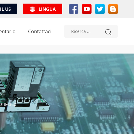
IL US
LINGUA
entario
Contattaci
ia IM360