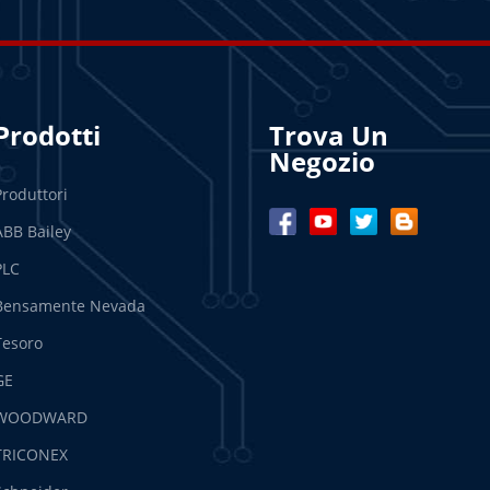
Prodotti
Trova Un
Negozio
Produttori
ABB Bailey
PLC
Bensamente Nevada
Tesoro
GE
WOODWARD
TRICONEX