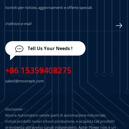
PER SAPERNE DI
PER SAPERNE DI
Iscriviti per notizie, aggiornamenti e offerte speciali.
PIÙ
PIÙ
Tell Us Your Needs !
+86 15359408275
sales5@mooreplc.com
Disclaimer :
Moore Automation vende parti di automazione industriale,
inclusi prodotti nuovi e fuori produzione, e acquista tali prodotti
in evidenza attraverso canali indipendenti. Apter Power non è un