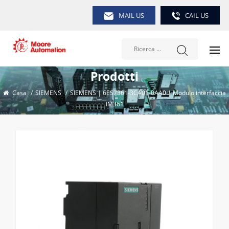
MAIL US
CAIL US
Prodotti
Casa
/
SIEMENS
/
SIEMENS | 6ES7361-3CA01-0AA0 | Modulo interfaccia
IM361