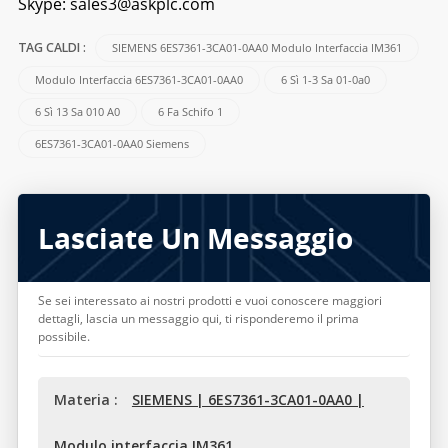
Skype:
sales3@askplc.com
SIEMENS 6ES7361-3CA01-0AA0 Modulo Interfaccia IM361
TAG CALDI :
Modulo Interfaccia 6ES7361-3CA01-0AA0
6 Sì 1-3 Sa 01-0a0
6 Sì 13 Sa 010 A0
6 Fa Schifo 1
6ES7361-3CA01-0AA0 Siemens
Lasciate Un Messaggio
Se sei interessato ai nostri prodotti e vuoi conoscere maggiori
dettagli, lascia un messaggio qui, ti risponderemo il prima
possibile.
Materia :
SIEMENS | 6ES7361-3CA01-0AA0 |
Modulo interfaccia IM361