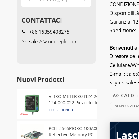
CONDIZIONE: 
Disponibilità
CONTATTACI
Garanzia: 12
Spedizione:
+86 15359408275
sales5@mooreplc.com
Benvenuti a 
Direttore dell
Cellulare/W
E-mail:
sales
Nuovi Prodotti
Skype:
sale
VIBRO METER GSI124 244-
TAG CALDI 
124-000-022 Piezoelectric
6FX80022EQ
Pressure Transducer
LEGGI DI PIÙ
PCIE-5565PIORC-100A00
Lasc
Reflective Memory PCI