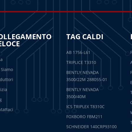
OLLEGAMENTO
TAG CALDI
ELOCE
AB 1756-L61
sa
TRIPLICE T3310
 Siamo
BENTLY NEVADA
duttori
3500/22M 288055-01
izia
BENTLY NEVADA
3500/40M
g
ICS TRIPLEX T8310C
tattaci
FOXBORO FBM211
SCHNEIDER 140CRP93100