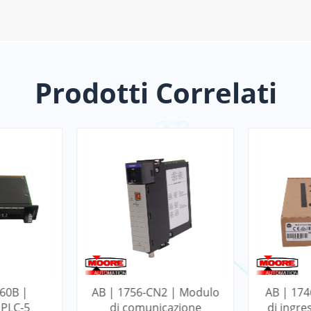
Prodotti Correlati
L60B |
AB | 1756-CN2 | Modulo
AB | 174
 PLC-5
di comunicazione
di ingre