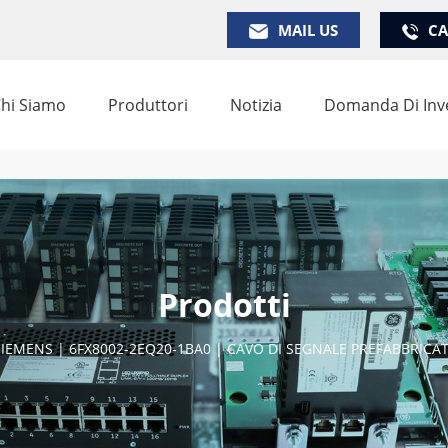
MAIL US
CA
hi Siamo
Produttori
Notizia
Domanda Di Inv
Prodotti
SIEMENS | 6FX8002-2EQ20-1BA0 | CAVO DI SEGNALE PREFABBRIC