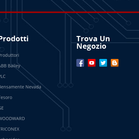
Prodotti
Trova Un
Negozio
Produttori
ABB Bailey
PLC
Bensamente Nevada
Tesoro
GE
WOODWARD
TRICONEX