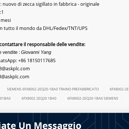
nuovo di zecca sigillato in fabbrica - originale
:1
 mesi
 In tutto il mondo da DHL/Fedex/TNT/UPS
contattare il responsabile delle vendite:
e vendite :
Giovanni Yang
hatsApp:
+86 18150117685
3@askplc.com
s3@askplc.com
SIEMENS 6FX8002-2EQ20-1BA0 TRAINO PREFABBRICATO
6FX8002-2
:
201BA0
6FX8002 2EQ20 1BA0
6FX8002-2EQ20-1BA0 SIEMENS
iate Un Messaggio