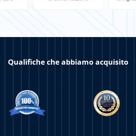
ControlLogix
4 
NE DI
PER SAPERNE DI
PER 
Qualifiche che abbiamo acquisito
PIÙ