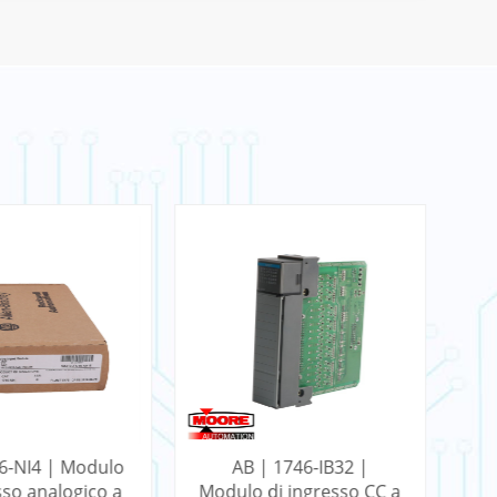
6-NI4 | Modulo
AB | 1746-IB32 |
AB
sso analogico a
Modulo di ingresso CC a
C