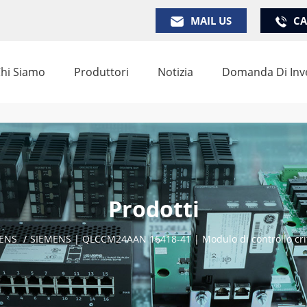
MAIL US
CA
hi Siamo
Produttori
Notizia
Domanda Di Inv
Prodotti
ENS
/
SIEMENS | QLCCM24AAN 16418-41 | Modulo di controllo cri