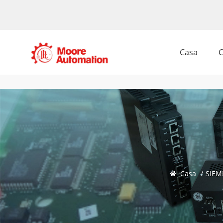
Casa
C
Casa
/
SIEM