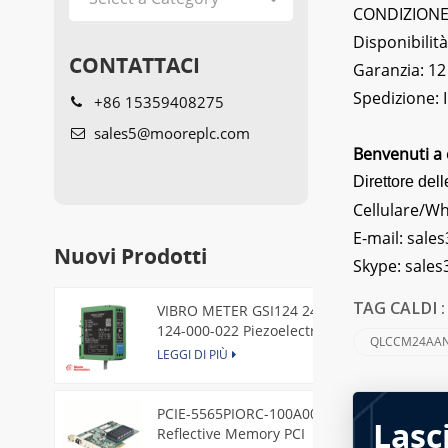
CONDIZIONE: 
Disponibilità
CONTATTACI
Garanzia: 12
Spedizione:
+86 15359408275
sales5@mooreplc.com
Benvenuti a 
Direttore dell
Cellulare/W
E-mail:
sales
Nuovi Prodotti
Skype:
sale
VIBRO METER GSI124 244-
TAG CALDI 
124-000-022 Piezoelectric
QLCCM24AA
Pressure Transducer
LEGGI DI PIÙ
PCIE-5565PIORC-100A00
Lasc
Reflective Memory PCI