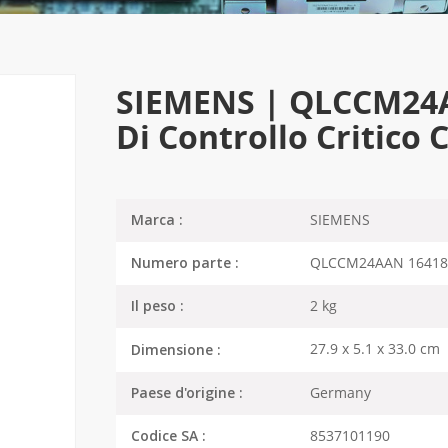
SIEMENS | QLCCM24A
Di Controllo Critico
SIEMENS
Marca :
QLCCM24AAN 16418
Numero parte :
2 kg
Il peso :
27.9 x 5.1 x 33.0 cm
Dimensione :
Germany
Paese d'origine :
8537101190
Codice SA :