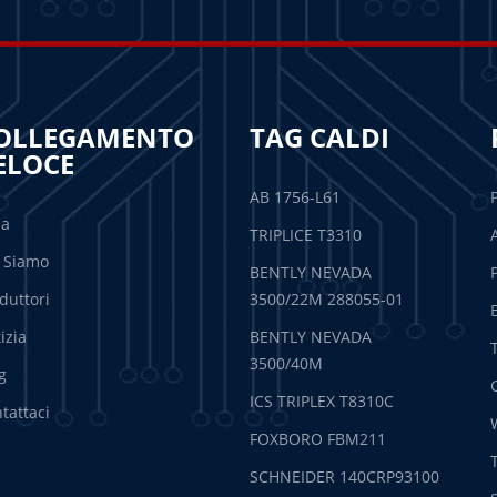
OLLEGAMENTO
TAG CALDI
ELOCE
AB 1756-L61
sa
TRIPLICE T3310
 Siamo
BENTLY NEVADA
duttori
3500/22M 288055-01
izia
BENTLY NEVADA
3500/40M
g
ICS TRIPLEX T8310C
tattaci
FOXBORO FBM211
SCHNEIDER 140CRP93100