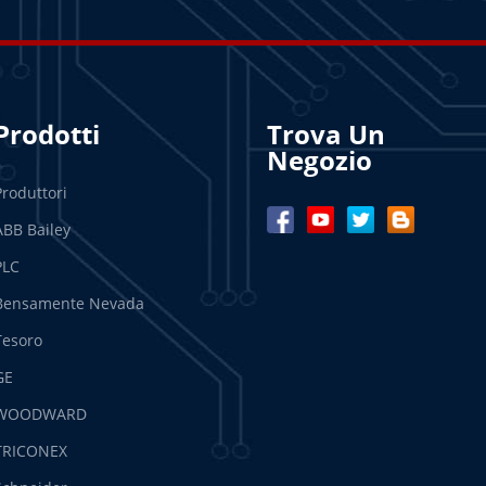
Prodotti
Trova Un
Negozio
Produttori
ABB Bailey
PLC
Bensamente Nevada
Tesoro
GE
WOODWARD
TRICONEX