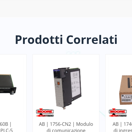
Prodotti Correlati
 | Modulo
AB | 1746-NI4 | Modulo
AB |
azione
di ingresso analogico a
Modulo d