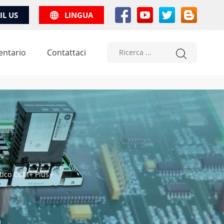
IL US
LINGUA
entario
Contattaci
tico CCM+ Plus+