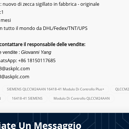
nuovo di zecca sigillato in fabbrica - originale
:1
 mesi
 In tutto il mondo da DHL/Fedex/TNT/UPS
contattare il responsabile delle vendite:
e vendite :
Giovanni Yang
hatsApp:
+86 18150117685
3@askplc.com
s3@askplc.com
SIEMENS QLCCM24AAN 16418-41 Modulo Di Controllo Plus+
QLCCM2
:
N
16418-41 SIEMENS
Modulo Di Controllo QLCCM24AAN
iate Un Messaggio