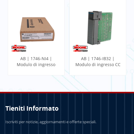
AB | 1746-NI4 |
AB | 1746-IB32 |
Modulo di ingresso
Modulo di ingresso CC
analogico a 4 punti
a 32 punti SLC
SLC
Tieniti Informato
PER SAPERNE DI
PER SAPERNE DI
Iscriviti per notizie, aggiornamenti e offerte speciali.
PIÙ
PIÙ