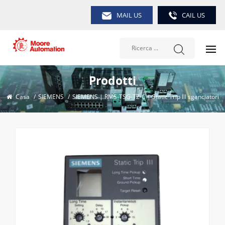
MAIL US
CAIL US
Prodotti
Casa
/
SIEMENS
/
SIEMENS | RMS-TSG-TZ-C | Static Trip lll sganciatori