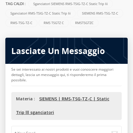
Sganciatori SIEMENS RMS-TSIG-TZ-C Static Trip Iii
TAG CALDI :
Sganciatori RMS-TSIG-TZ-C Static Trip Iii
SIEMENS RMS-TSG-TZ-C
RMS-TSG-TZ-C
RMS TSGTZ C
RMSTSGTZC
Lasciate Un Messaggio
Se sei interessato ai nostri prodotti e vuoi conoscere maggiori
dettagli, lascia un messaggio qui, ti risponderemo il prima
possibile.
Materia :
SIEMENS | RMS-TSG-TZ-C | Static
Trip lll sganciatori