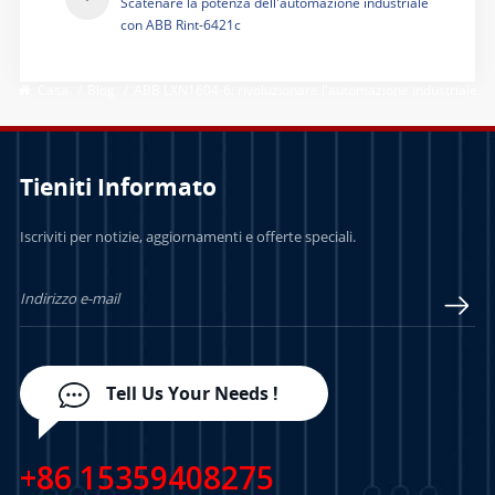
Scatenare la potenza dell'automazione industriale
con ABB Rint-6421c
Casa
/
Blog
/
ABB LXN1604-6: rivoluzionare l'automazione industriale
Tieniti Informato
Iscriviti per notizie, aggiornamenti e offerte speciali.
Tell Us Your Needs !
+86 15359408275