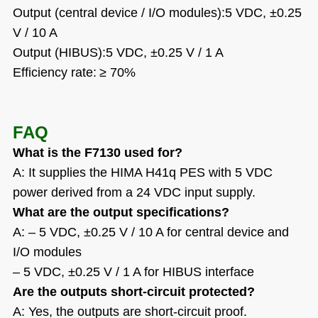
Output (central device / I/O modules):5 VDC,
±
0.25
V / 10 A
Output (HIBUS):5 VDC,
±
0.25 V / 1 A
Efficiency rate:
≥
70%
FAQ
What is the F7130 used for?
A: It supplies the HIMA H41q PES with 5 VDC
power derived from a 24 VDC input supply.
What are the output specifications?
A: – 5 VDC, ±0.25 V / 10 A for central device and
I/O modules
– 5 VDC, ±0.25 V / 1 A for HIBUS interface
Are the outputs short-circuit protected?
A: Yes, the outputs are short-circuit proof.