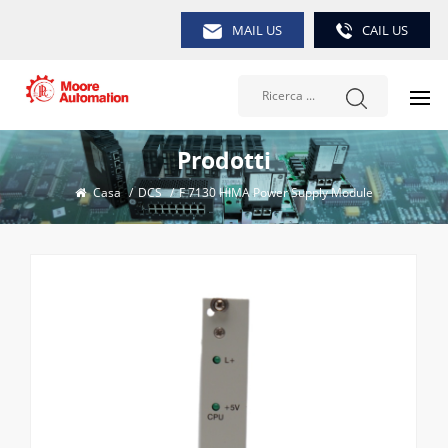
MAIL US
CAIL US
Prodotti
Casa
/
DCS
/
F 7130 HIMA Power Supply Module