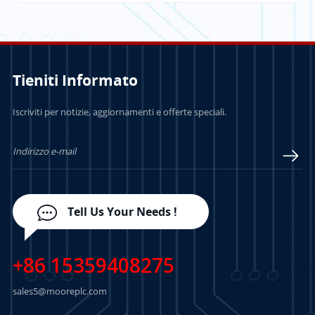
Tieniti Informato
PER SAPERNE DI
PER SAPERNE DI
Iscriviti per notizie, aggiornamenti e offerte speciali.
PIÙ
PIÙ
Tell Us Your Needs !
+86 15359408275
sales5@mooreplc.com