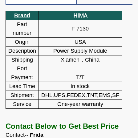
HIMA
Brand
Part
F 7130
number
Origin
USA
Description
Power Supply Module
Shipping
Xiamen
，
China
Port
Payment
T/T
Lead Time
In stock
Shipment
DHL,UPS,FEDEX,TNT,EMS,SF
Service
One-year warranty
Contact Below to Get Best Price
Contact--
Frida