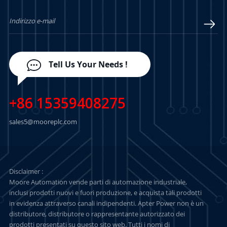
PIÙ
PIÙ
Tell Us Your Needs !
+86 15359408275
sales5@mooreplc.com
Disclaimer :
Moore Automation vende parti di automazione industriale,
inclusi prodotti nuovi e fuori produzione, e acquista tali prodotti
in evidenza attraverso canali indipendenti. Apter Power non è un
distributore, distributore o rappresentante autorizzato dei
prodotti presentati su questo sito web. Tutti i nomi di