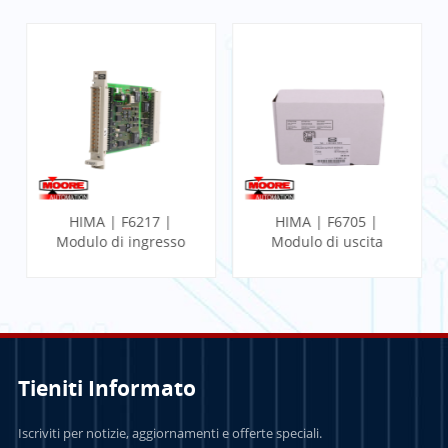
HIMA | F6217 |
HIMA | F6705 |
Modulo di ingresso
Modulo di uscita
analogico
analogico a 2 vie
Tieniti Informato
PER SAPERNE DI
PER SAPERNE DI
Iscriviti per notizie, aggiornamenti e offerte speciali.