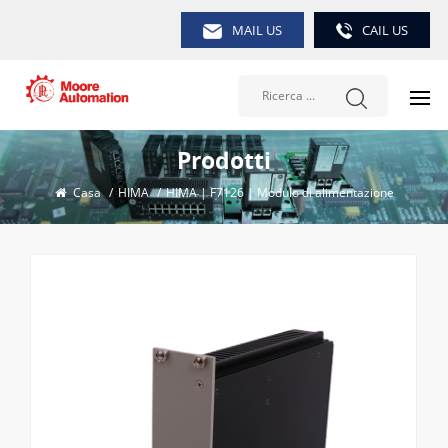
MAIL US
CAIL US
Prodotti
Casa
/
HIMA
/
HIMA | F7126 | Modulo di alimentazione