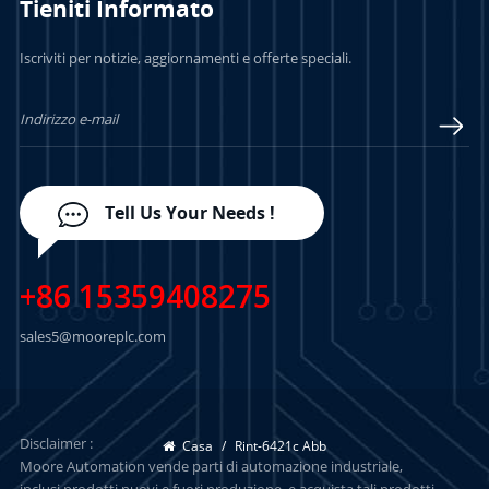
Tieniti Informato
Iscriviti per notizie, aggiornamenti e offerte speciali.
Tell Us Your Needs !
+86 15359408275
sales5@mooreplc.com
Disclaimer :
Casa
/
Rint-6421c Abb
Moore Automation vende parti di automazione industriale,