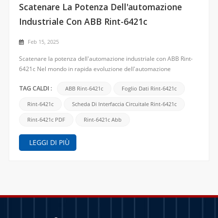
Scatenare La Potenza Dell'automazione
Industriale Con ABB Rint-6421c
Feb 15, 2025
Scatenare la potenza dell'automazione industriale con ABB Rint-
6421c Nel mondo in rapida evoluzione dell'automazione
industriale, la necessità di soluzioni di alta qualità, affidabile ed
efficiente è fondamentale. ABB, leader globale nelle tecnologie di
ABB Rint-6421c
Foglio Dati Rint-6421c
TAG CALDI :
automazione, continua a fornire prodotti di...
Rint-6421c
Scheda Di Interfaccia Circuitale Rint-6421c
Rint-6421c PDF
Rint-6421c Abb
LEGGI DI PIÙ